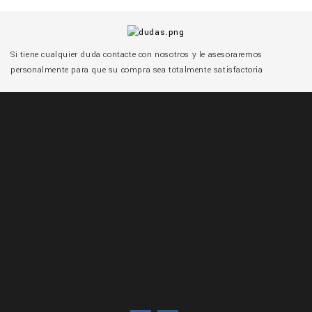
Si tiene cualquier duda contacte con nosotros y le asesoraremos
personalmente para que su compra sea totalmente satisfactoria

