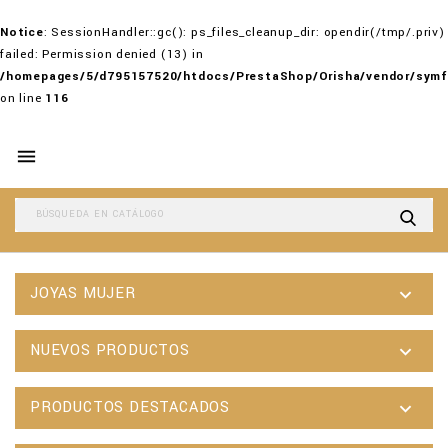
Notice
: SessionHandler::gc(): ps_files_cleanup_dir: opendir(/tmp/.priv)
failed: Permission denied (13) in
/homepages/5/d795157520/htdocs/PrestaShop/Orisha/vendor/symf
on line
116

JOYAS MUJER

NUEVOS PRODUCTOS

PRODUCTOS DESTACADOS
