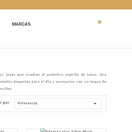
0
MARCAS
; joyas que irradian el auténtico espíritu de Lotus. Una
etalles elegantes para el día y accesorios con un toque de
ncillez.
r por:

Relevancia