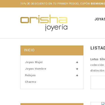
10% DE DESCUENTO EN TU PRIMER PEDIDO, CUPÓN
BIENVENI
JOYA
LISTA
INICIO
Lotus Sil
Joyas Mujer

colección
Joyas Hombre

distinción
Relojes

Charms