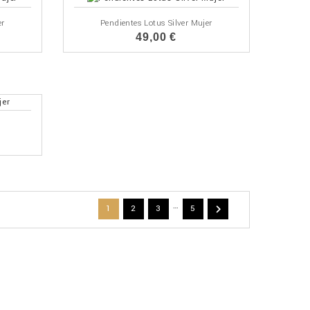
er
Pendientes Lotus Silver Mujer
49,00 €
…

1
2
3
5