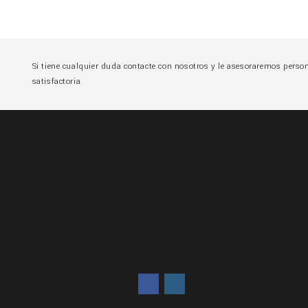
Si tiene cualquier duda contacte con nosotros y le asesoraremos pers
satisfactoria
tregas
tras
o
de datos
s de devolución
Facebook
Instagram